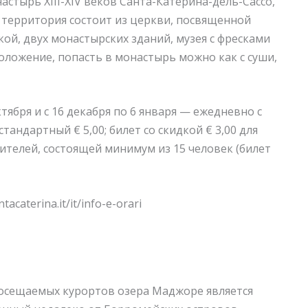
астырь XIII-XIV веков Санта-Катерина-дель-Сассо,
я территория состоит из церкви, посвященной
ой, двух монастырских зданий, музея с фресками
сположение, попасть в монастырь можно как с суши,
октября и с 16 декабря по 6 января — ежедневно с
 стандартный € 5,00; билет со скидкой € 3,00 для
тителей, состоящей минимум из 15 человек (билет
caterina.it/it/info-e-orari
посещаемых курортов озера Маджоре является