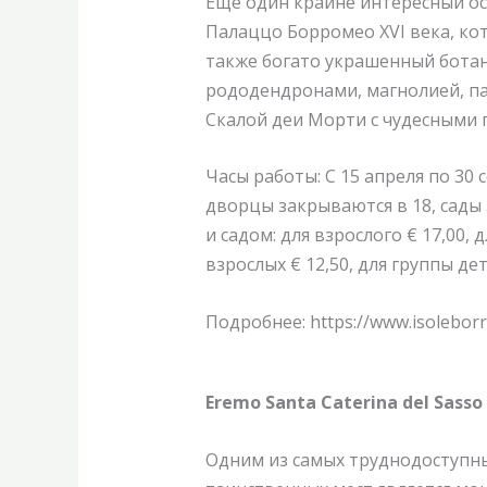
Еще один крайне интересный ос
Палаццо Борромео XVI века, кот
также богато украшенный ботани
рододендронами, магнолией, па
Скалой деи Морти с чудесными
Часы работы:
С 15 апреля по 30 с
дворцы закрываются в 18, сады 
и садом: д
ля взрослого € 17,00, д
взрослых € 12,50, для группы де
Подробнее: https://www.isoleborr
Eremo Santa Caterina del Sasso
Одним из самых труднодоступны