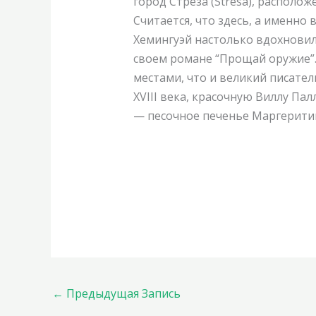
город Стреза (Stresa), располо
Считается, что здесь, а именно в
Хемингуэй настолько вдохновил
своем романе “Прощай оружие”.
местами, что и великий писате
XVIII века, красочную Виллу П
— песочное печенье Маргерити
←
Предыдущая Запись