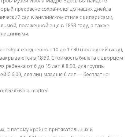
тров-музей Изола Мадре. Здесь вы найдете
орый прекрасно сохранился до наших дней, а
ческий сад в английском стиле с кипарисами,
льмой, посаженной еще в 1858 году, а также
 глициниями.
ентября: ежедневно с 10 до 17:30 (последний вход),
закрываются в 18:30.
Стоимость билета
с дворцом
ля ребенка от 6 до 15 лет € 8,50, для группы
тей € 6,00, для лиц младше 6 лет — бесплатно.
omee.it/isola-madre/
х, а потому крайне притягательных и