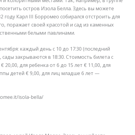
й и колоритными местами. Так, например, в группе
осетить остров Изола Белла. Здесь вы можете
2 году Карл III Борромео собирался отстроить для
о, поражает своей красотой и сад из каменных
чественными белыми павлинами.
сентября: каждый день с 10 до 17:30 (последний
, сады закрываются в 18:30.
Стоимость билета
с
€ 20,00, для ребенка от 6 до 15 лет € 11,00, для
уппы детей € 9,00, для лиц младше 6 лет —
mee.it/isola-bella/