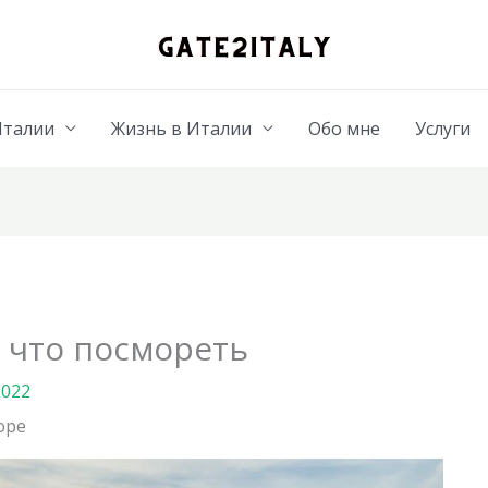
Италии
Жизнь в Италии
Обо мне
Услуги
 что посмореть
2022
оре