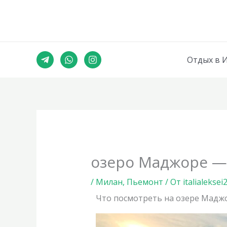
Перейти
к
содержимому
Отдых в 
озеро Маджоре —
/
Милан
,
Пьемонт
/ От
italialeksei
Что посмотреть на озере Мадж