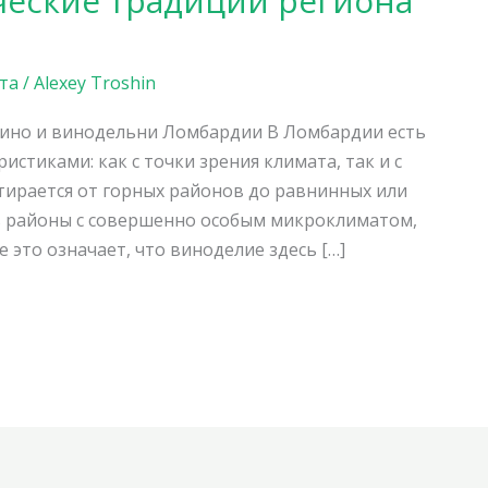
ческие традиции региона
та
/
Alexey Troshin
ино и винодельни Ломбардии В Ломбардии есть
стиками: как с точки зрения климата, так и с
стирается от горных районов до равнинных или
ть районы с совершенно особым микроклиматом,
е это означает, что виноделие здесь […]