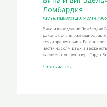
Вина и винодель
и
Ломбардия
винодельческие
традиции
Жилье
,
Иммиграция
,
Милан
,
Рабо
региона
Вино и винодельни Ломбардии В
Ломбардия
районы с очень разными характери
точки зрения почвы. Регион про
частично холмистых, а также ес
например, вокруг озера Гарда. Вс
Читать далее »