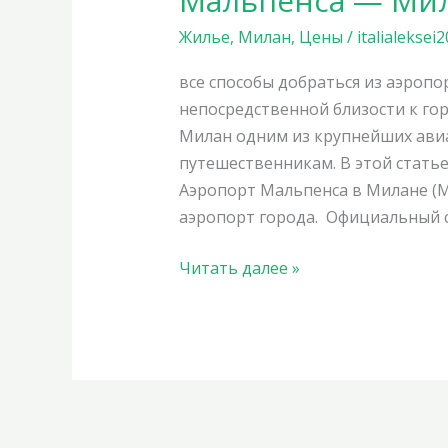
Мальпенса — Ми
—
Жилье
,
Милан
,
Цены
/
italialeksei
Милан
все способы добраться из аэропо
непосредственной близости к гор
Милан одним из крупнейших авиа
путешественникам. В этой статье
Аэропорт Мальпенса в Милане (
аэропорт города. Официальный са
Читать далее »