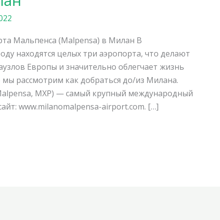
лан
2022
рта Мальпенса (Malpensa) в Милан В
оду находятся целых три аэропорта, что делают
узлов Европы и значительно облегчает жизнь
 мы рассмотрим как добраться до/из Милана.
Malpensa, MXP) — самый крупный международный
йт: www.milanomalpensa-airport.com. […]